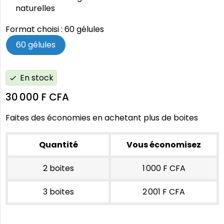
naturelles
Format choisi : 60 gélules
60 gélules
En stock
check
30 000 F CFA
Faites des économies en achetant plus de boites
Quantité
Vous économisez
2 boites
1 000 F CFA
3 boites
2 001 F CFA