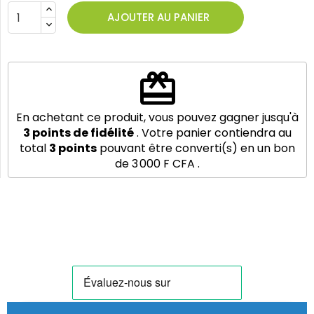
AJOUTER AU PANIER
redeem
En achetant ce produit, vous pouvez gagner jusqu'à
3
points de fidélité
. Votre panier contiendra au
total
3
points
pouvant être converti(s) en un bon
de
3 000 F CFA
.