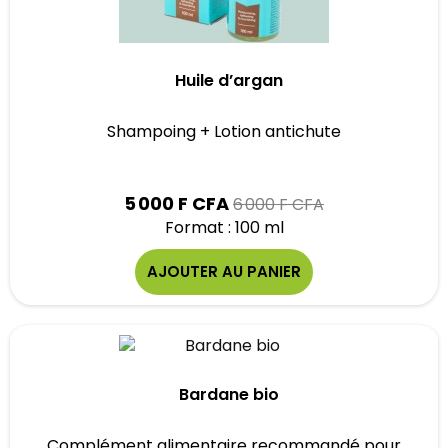
Huile d’argan
Shampoing + Lotion antichute
Prix
5 000 F CFA
6 000 F CFA
Format : 100 ml
AJOUTER AU PANIER
Bardane bio
Complément alimentaire recommandé pour