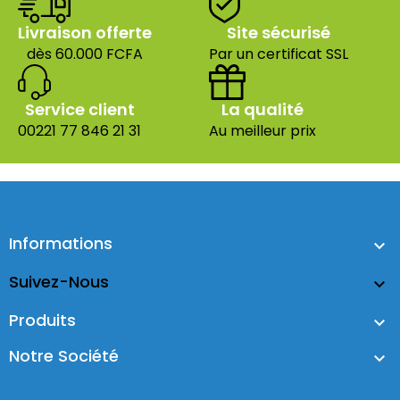
Livraison offerte
Site sécurisé
dès 60.000 FCFA
Par un certificat SSL
Service client
La qualité
00221 77 846 21 31
Au meilleur prix
Informations

Suivez-Nous

Produits

Notre Société
