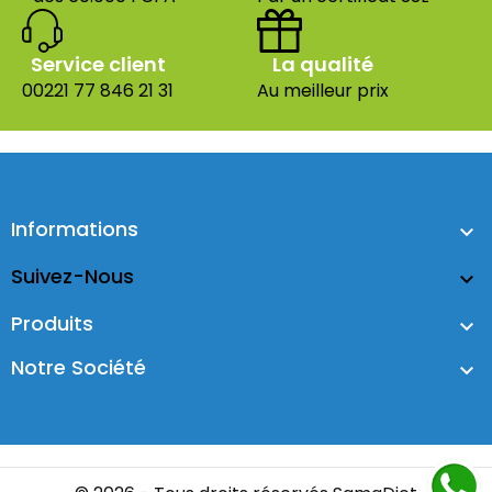
Service client
La qualité
00221 77 846 21 31
Au meilleur prix
Informations

Suivez-Nous

Produits

Notre Société
