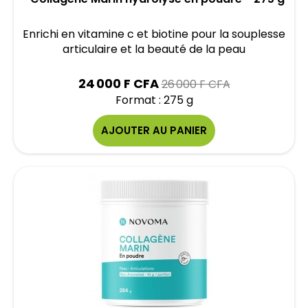
Enrichi en vitamine c et biotine pour la souplesse
articulaire et la beauté de la peau
Prix
24 000 F CFA
26 000 F CFA
Format : 275 g
AJOUTER AU PANIER