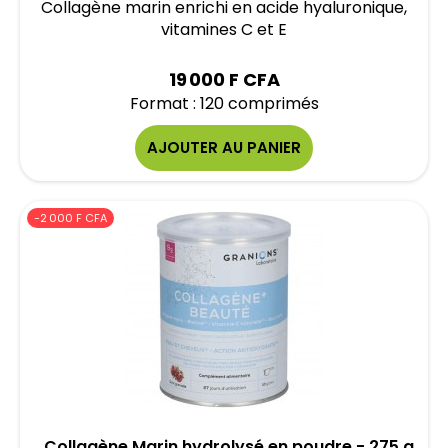
Collagène marin enrichi en acide hyaluronique,
vitamines C et E
19 000 F CFA
Format : 120 comprimés
AJOUTER AU PANIER
-2 000 F CFA
Collagène Marin hydrolysé en poudre - 275 g