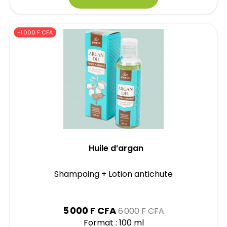
-1 000 F CFA
Huile d’argan
Shampoing + Lotion antichute
Prix
5 000 F CFA
6 000 F CFA
Format : 100 ml