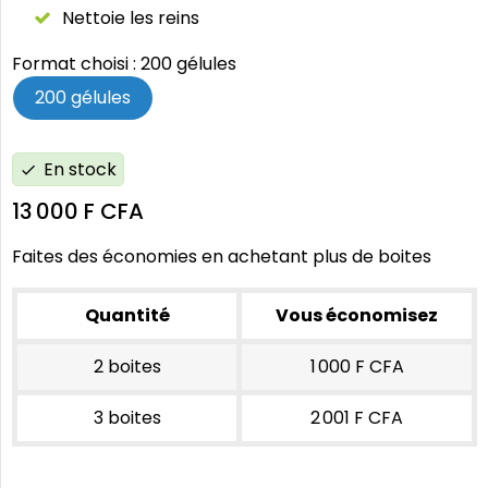
Nettoie les reins
Format choisi : 200 gélules
200 gélules
En stock
check
13 000 F CFA
Faites des économies en achetant plus de boites
Quantité
Vous économisez
2 boites
1 000 F CFA
3 boites
2 001 F CFA