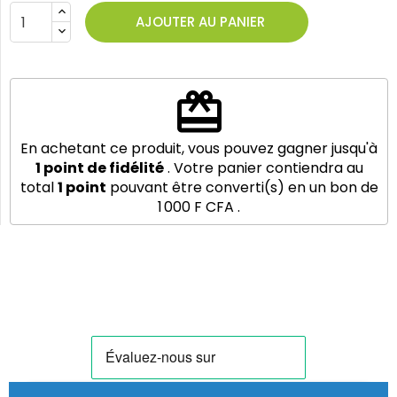
AJOUTER AU PANIER
redeem
En achetant ce produit, vous pouvez gagner jusqu'à
1
point de fidélité
. Votre panier contiendra au
total
1
point
pouvant être converti(s) en un bon de
1 000 F CFA
.