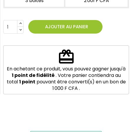
3 boites
2 001 F CFA
AJOUTER AU PANIER
redeem
En achetant ce produit, vous pouvez gagner jusqu'à
1
point de fidélité
. Votre panier contiendra au
total
1
point
pouvant être converti(s) en un bon de
1 000 F CFA
.