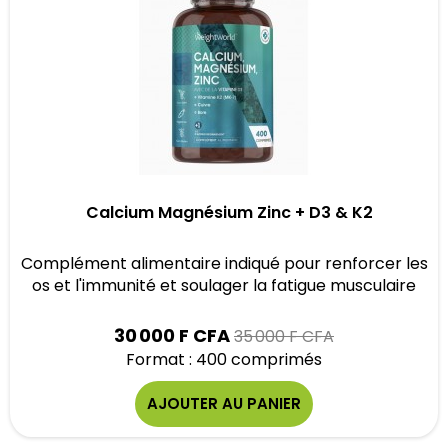
Calcium Magnésium Zinc + D3 & K2
Complément alimentaire indiqué pour renforcer les
os et l'immunité et soulager la fatigue musculaire
Prix
30 000 F CFA
35 000 F CFA
Format : 400 comprimés
AJOUTER AU PANIER