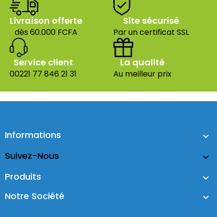
Livraison offerte
Site sécurisé
dès 60.000 FCFA
Par un certificat SSL
Service client
La qualité
00221 77 846 21 31
Au meilleur prix
Informations

Suivez-Nous

Produits

Notre Société
