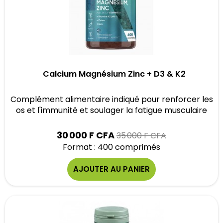
Calcium Magnésium Zinc + D3 & K2
Complément alimentaire indiqué pour renforcer les
os et l'immunité et soulager la fatigue musculaire
Prix
30 000 F CFA
35 000 F CFA
Format : 400 comprimés
AJOUTER AU PANIER