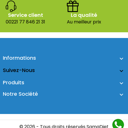
Service client
La qualité
00221 77 846 21 31
Au meilleur prix
Informations

Suivez-Nous

Produits

Notre Société

© 2026 - Tous droits réservés SamaDiet