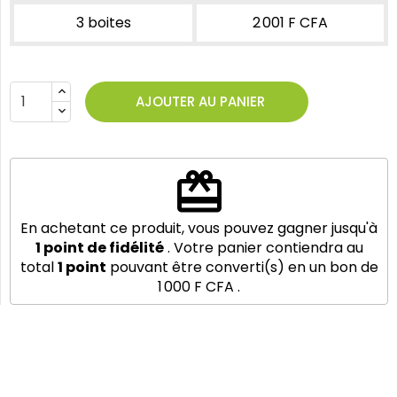
3 boites
2 001 F CFA
AJOUTER AU PANIER
redeem
En achetant ce produit, vous pouvez gagner jusqu'à
1
point de fidélité
. Votre panier contiendra au
total
1
point
pouvant être converti(s) en un bon de
1 000 F CFA
.