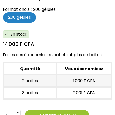
Format choisi : 200 gélules
200 gélules
En stock
check
14 000 F CFA
Faites des économies en achetant plus de boites
Quantité
Vous économisez
2 boites
1 000 F CFA
3 boites
2 001 F CFA