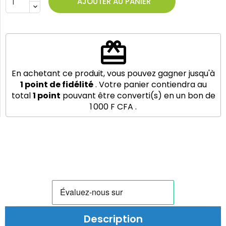
AJOUTER AU PANIER
redeem
En achetant ce produit, vous pouvez gagner jusqu'à
1
point de fidélité
. Votre panier contiendra au
total
1
point
pouvant être converti(s) en un bon de
1 000 F CFA
.
Description