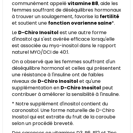
communément appelé
vitamine B8
, aide les
femmes souffrant de déséquilibres hormonaux
à trouver un soulagement, favorise la
fertilité
et soutient une
fonction ovarienne saine
*.
Le
D-Chiro Inositol
est une autre forme
d'inositol qui s'est avérée efficace lorsqu'elle
est associée au myo-inositol dans le rapport
naturel MYO/DCI de 40:1.
On a observé que les femmes souffrant d'un
déséquilibre hormonal et celles qui présentent
une résistance à l'insuline ont de faibles
niveaux de
D-Chiro Inositol
et qu'une
supplémentation en
D-Chiro Inositol
peut
contribuer à améliorer la sensibilité à l'insuline.
* Notre supplément d'inositol contient du
caronositol. Une forme naturelle de D-Chiro
Inositol qui est extraite du fruit de la caroube
selon un procédé breveté.
Des carences en vitamines D3, B6, B12 et Zinc