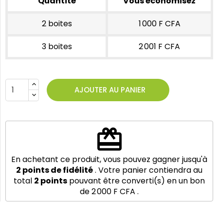
Quantité
Vous économisez
2 boites
1 000 F CFA
3 boites
2 001 F CFA
AJOUTER AU PANIER
redeem
En achetant ce produit, vous pouvez gagner jusqu'à
2
points de fidélité
. Votre panier contiendra au
total
2
points
pouvant être converti(s) en un bon
de
2 000 F CFA
.