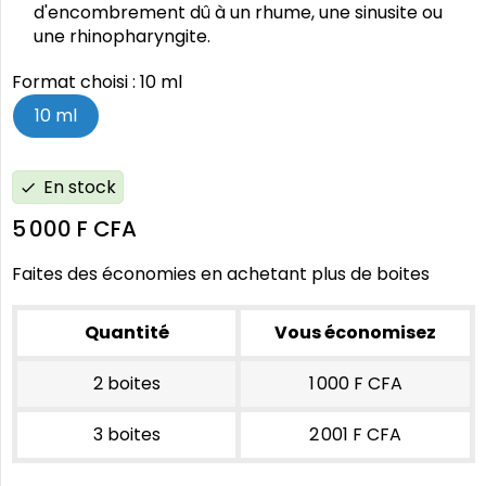
d'encombrement dû à un rhume, une sinusite ou
une rhinopharyngite.
Format choisi : 10 ml
10 ml
En stock
check
5 000 F CFA
Faites des économies en achetant plus de boites
Quantité
Vous économisez
2 boites
1 000 F CFA
3 boites
2 001 F CFA