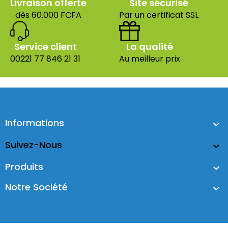
Livraison offerte
Site sécurisé
dès 60.000 FCFA
Par un certificat SSL
Service client
La qualité
00221 77 846 21 31
Au meilleur prix
Informations

Suivez-Nous

Produits

Notre Société
