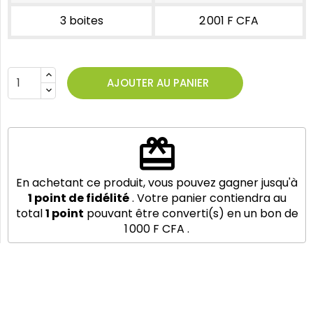
3 boites
2 001 F CFA
AJOUTER AU PANIER
redeem
En achetant ce produit, vous pouvez gagner jusqu'à
1
point de fidélité
. Votre panier contiendra au
total
1
point
pouvant être converti(s) en un bon de
1 000 F CFA
.