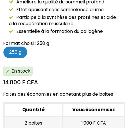
Améliore la qualité du sommeil profond
Effet apaisant sans somnolence diurne
Participe à la synthèse des protéines et aide
à la récupération musculaire
Essentielle à la formation du collagène
Format choisi : 250 g
250 g
En stock
check
14 000 F CFA
Faites des économies en achetant plus de boites
Quantité
Vous économisez
2 boites
1 000 F CFA