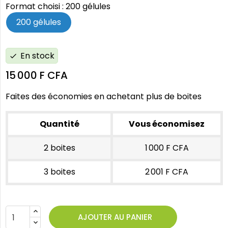
Format choisi : 200 gélules
200 gélules
En stock
check
15 000 F CFA
Faites des économies en achetant plus de boites
Quantité
Vous économisez
2 boites
1 000 F CFA
3 boites
2 001 F CFA
AJOUTER AU PANIER