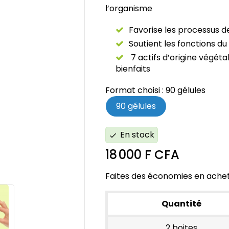
l’organisme
Favorise les processus de
Soutient les fonctions du 
7 actifs d’origine végét
bienfaits
Format choisi : 90 gélules
90 gélules
En stock
check
18 000 F CFA
Faites des économies en achet
Quantité
2 boites