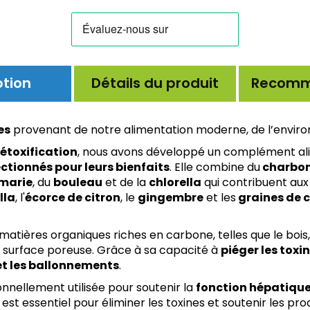
ption
Détails du produit
Recomm
es
provenant de notre alimentation moderne, de l’enviro
étoxification
, nous avons développé un complément ali
ctionnés pour leurs bienfaits
. Elle combine du
charbon
marie
, du
bouleau
et de la
chlorella
qui contribuent aux
lla
, l'
écorce de citron
, le
gingembre
et les
graines de 
matières organiques riches en carbone, telles que le bois,
 surface poreuse. Grâce à sa capacité à
piéger les toxi
et les ballonnements
.
onnellement utilisée pour soutenir la
fonction hépatiqu
e est essentiel pour éliminer les toxines et soutenir les pr