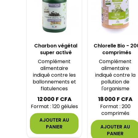
Charbon végétal
Chlorelle Bio - 20
super activé
comprimés
Complément
Complément
alimentaire
alimentaire
indiqué contre les
indiqué contre la
ballonnements et
pollution de
flatulences
l'organisme
12 000 F CFA
18 000 F CFA
Format : 120 gélules
Format : 200
comprimés
AJOUTER AU
PANIER
AJOUTER AU
PANIER