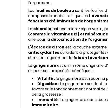
l’organisme.
Les
feuilles de bouleau
sont les feuilles 
composés bioactifs tels que les
flavonoïd
fonctions d’élimination de l’organism
La
chlorella
est une micro-algue verte, p
(comme la vitamine B12) et minéraux e
allié pour la
détoxification de l’organi
L'écorce de citron
est la couche externe j
antioxydantes
qui aident à protéger les 
stimulent également le
foie en favorisa
Le
gingembre
est un rhizome originaire d’I
et pour ses propriétés bénéfiques:
Vitalité :
le gingembre est reconnu pou
Digestion :
Le gingembre soutient la 
favoriser le fonctionnement normal de l
de la grossesse ;
Immunité :
Le gingembre contribue a
immunitaire
.