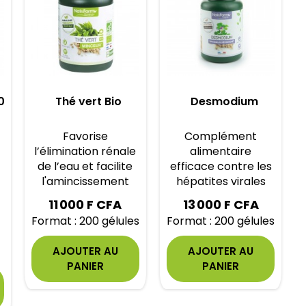
0
Thé vert Bio
Desmodium
Favorise
Complément
l’élimination rénale
alimentaire
de l’eau et facilite
efficace contre les
l'amincissement
hépatites virales
11 000 F CFA
13 000 F CFA
Format : 200 gélules
Format : 200 gélules
AJOUTER AU
AJOUTER AU
PANIER
PANIER