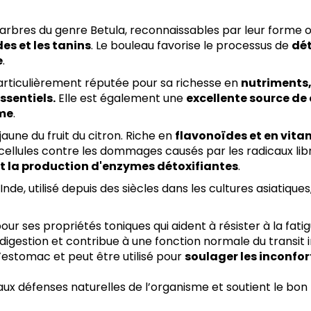
d'arbres du genre Betula, reconnaissables par leur forme o
es et les tanins
. Le bouleau favorise le processus de
dét
e
.
articulièrement réputée pour sa richesse en
nutriments
ssentiels.
Elle est également une
excellente source de
sme
.
aune du fruit du citron. Riche en
flavonoïdes et en vita
cellules contre les dommages causés par les radicaux libr
nt la production d'enzymes détoxifiantes
.
nde, utilisé depuis des siècles dans les cultures asiatiques
r ses propriétés toniques qui aident à résister à la fatig
digestion et contribue à une fonction normale du transit i
’estomac et peut être utilisé pour
soulager les inconfor
ux défenses naturelles de l’organisme et soutient le bo