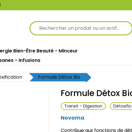
1
nergie
Bien-Être
Beauté - Minceur
sanes - Infusions
Équilibre des sucres
Transit - Digestion
Équilibre hépatique
xification
Formule Détox Bio

Formule Détox Bi
Transit - Digestion
Détoxific
Novoma
Contribue aux fonctions de déto