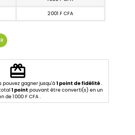
2 001 F CFA
ER
redeem
s pouvez gagner jusqu'à
1
point de fidélité
.
total
1
point
pouvant être converti(s) en un
on de
1 000 F CFA
.