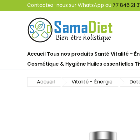
Contactez-nous sur WhatsApp au
77 846 21 3
Accueil
Tous nos produits
Santé
Vitalité - É
Cosmétique & Hygiène
Huiles essentielles
Ti
Os - Articulations
Menstrues & Ménopause
Trouble du sommeil
Beauté de la peau
Coeur - Circulation
Mémoire - Concentration
Ongles & cheveux
Accueil
Vitalité - Énergie
Déto